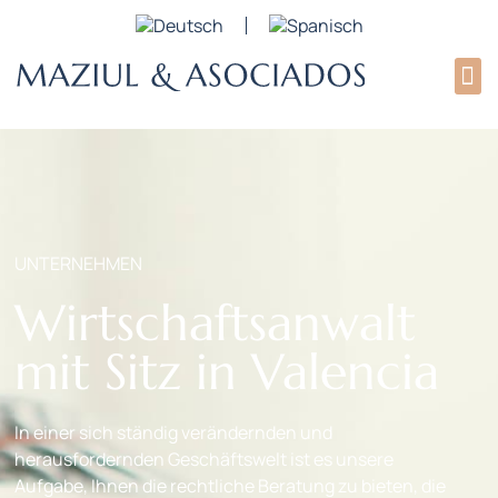
UNTERNEHMEN
Wirtschaftsanwalt
mit Sitz in Valencia
In einer sich ständig verändernden und
herausfordernden Geschäftswelt ist es unsere
Aufgabe, Ihnen die rechtliche Beratung zu bieten, die