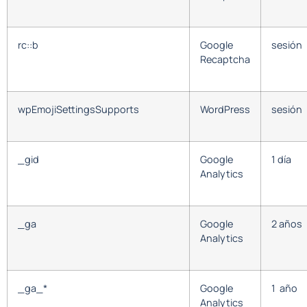
rc::b
Google
sesión
Recaptcha
wpEmojiSettingsSupports
WordPress
sesión
_gid
Google
1 día
Analytics
_ga
Google
2 años
Analytics
_ga_*
Google
1 año
Analytics