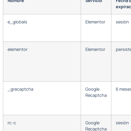
Nombre
Servicio
Fecha 
expirac
e_globals
Elementor
sesión
elementor
Elementor
persist
_grecaptcha
Google
6 mese
Recaptcha
rc::c
Google
sesión
Recaptcha