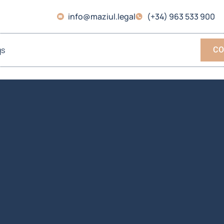
info@maziul.legal
(+34) 963 533 900
qs
CO